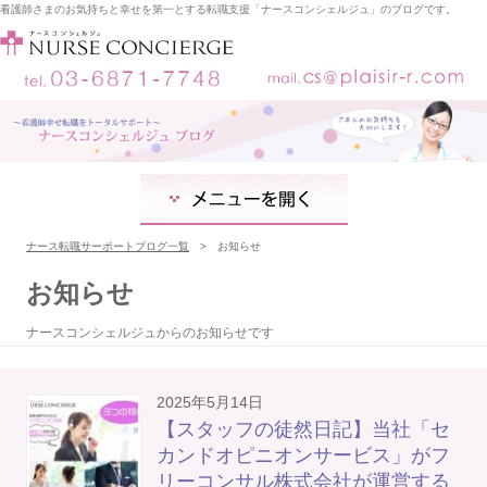
看護師さまのお気持ちと幸せを第一とする転職支援「ナースコンシェルジュ」のブログです。
コ
ン
テ
ン
ツ
ナース転職サーポートブログ一覧
お知らせ
へ
ス
お知らせ
キ
ッ
プ
ナースコンシェルジュからのお知らせです
2025年5月14日
【スタッフの徒然日記】当社「セ
カンドオピニオンサービス」がフ
リーコンサル株式会社が運営する