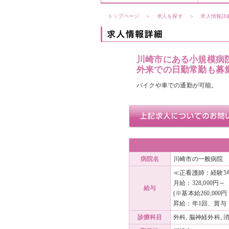
トップページ
＞
求人を探す
＞
求人情報詳
川崎市にある小規模病
外来での日勤常勤も募
バイクや車での通勤が可能。
病院名
川崎市の一般病院
≪正看護師：経験5
月給：328,000円～
給与
(※基本給260,00
昇給：年1回、賞与：
診療科目
外科, 脳神経外科, 