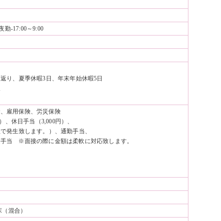
 夜勤-17:00～9:00
り返り、夏季休暇3日、年末年始休暇5日
暇
金、雇用保険、労災保険
円）、休日手当（3,000円）、
位で発生致します。）、通勤手当、
験手当 ※面接の際に金額は柔軟に対応致します。
3床（混合）