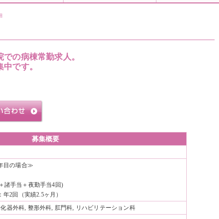
細
院での病棟常勤求人。
集中です。
募集概要
年目の場合≫
0円＋諸手当＋夜勤手当4回)
年2回（実績2.5ヶ月）
消化器外科, 整形外科, 肛門科, リハビリテーション科