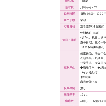
勤務地
川崎市
最寄駅
川崎からバス
勤務時間
日勤-09:00～17:30 /
雇用形態
常勤
応募資格
正看護師,准看護師
年間休日 115日
4週7休、祝日の振
休日／休暇
慶弔休暇、有給休
7連休取得実績あり
健康保険、厚生年
夜勤手当（15,000
残業手当（30分単
福利厚生
◆職務手当 ◆経
バイク通勤可
車通勤可
職員食堂あり
夜勤専従
無し
看護基準
10：1
病床数
41床／ 一般病棟3