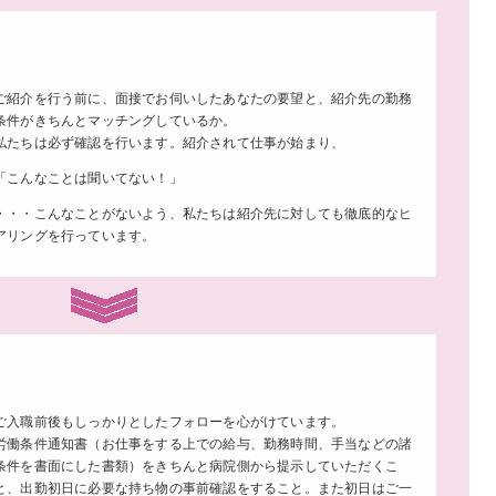
ご紹介を行う前に、面接でお伺いしたあなたの要望と、紹介先の勤務
条件がきちんとマッチングしているか。
私たちは必ず確認を行います。紹介されて仕事が始まり、
「こんなことは聞いてない！」
・・・こんなことがないよう、私たちは紹介先に対しても徹底的なヒ
アリングを行っています。
ご入職前後もしっかりとしたフォローを心がけています。
労働条件通知書（お仕事をする上での給与、勤務時間、手当などの諸
条件を書面にした書類）をきちんと病院側から提示していただくこ
と、出勤初日に必要な持ち物の事前確認をすること。また初日はご一