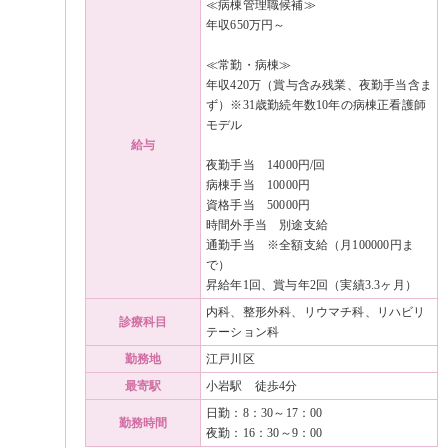
≪病棟管理職候補≫
年収650万円～
≪常勤・病棟≫
年収420万（賞与含み残業、夜勤手当含ま
ず）※31歳勤続年数10年の病棟正看護師
モデル
給与
夜勤手当 14000円/回
病棟手当 10000円
資格手当 50000円
時間外手当 別途支給
通勤手当 ※全額支給（月100000円ま
で）
昇給年1回、賞与年2回（実績3.3ヶ月）
内科、整形外科、リウマチ科、リハビリ
診療科目
テーション科
勤務地
江戸川区
最寄駅
小岩駅 徒歩4分
日勤：8：30～17：00
勤務時間
夜勤：16：30～9：00