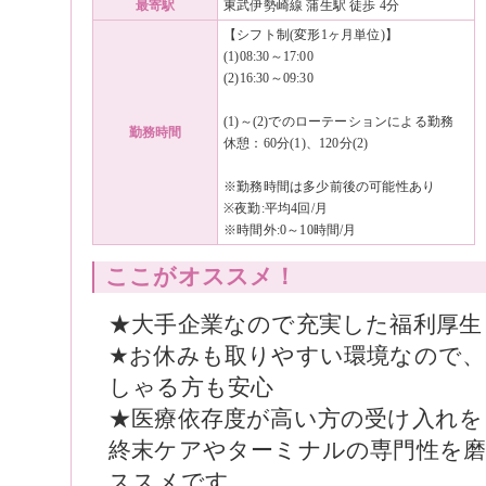
最寄駅
東武伊勢崎線 蒲生駅 徒歩 4分
【シフト制(変形1ヶ月単位)】
(1)08:30～17:00
(2)16:30～09:30
(1)～(2)でのローテーションによる勤務
勤務時間
休憩：60分(1)、120分(2)
※勤務時間は多少前後の可能性あり
※夜勤:平均4回/月
※時間外:0～10時間/月
ここがオススメ！
★大手企業なので充実した福利厚生
★お休みも取りやすい環境なので
しゃる方も安心
★医療依存度が高い方の受け入れを
終末ケアやターミナルの専門性を
ススメです