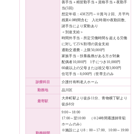
善手当＋精皆勤手当＋資格手当＋夜勤手
当(5回)
想定年収：438万円～※賞与２回、月平均
残業4.0時間含む 入社時期や夜勤回数、
諸手当により変動あり
＜別途支給＞
時間外手当－所定労働時間を超える労働
に対して25％割増の賃金支給
通勤交通費－上限50,000円
家族手当－扶養義務がある方が対象
配偶者10,000円 1子につき10,000円
60歳以上の父母または祖父母3,000円
住宅手当－8,000円（世帯主のみ
診療科目
介護付有料老人ホーム
勤務地
品川区
大井町駅より徒歩11分、青物横丁駅より
最寄駅
徒歩8分
9:00～18:00
17:00～翌10:00 （※24時間看護師常駐
ホームのみ）
※施設により8：00～17:00、10:00～19:00
勤務時間