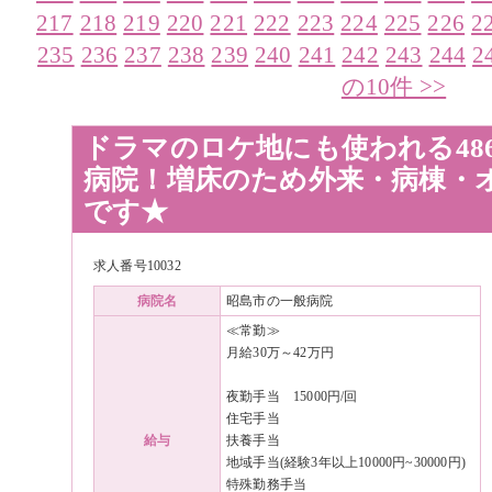
217
218
219
220
221
222
223
224
225
226
2
235
236
237
238
239
240
241
242
243
244
2
の10件 >>
ドラマのロケ地にも使われる48
病院！増床のため外来・病棟・
です★
求人番号10032
病院名
昭島市の一般病院
≪常勤≫
月給30万～42万円
夜勤手当 15000円/回
住宅手当
給与
扶養手当
地域手当(経験3年以上10000円~30000円)
特殊勤務手当