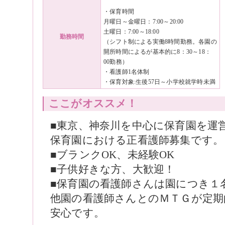
・保育時間
月曜日～金曜日：7:00～20:00
土曜日：7:00～18:00
勤務時間
（シフト制による実働8時間勤務。各園の
開所時間によるが基本的に8：30～18：
00勤務）
・看護師1名体制
・保育対象:生後57日～小学校就学時未満
ここがオススメ！
■東京、神奈川を中心に保育園を運
保育園における正看護師募集です。
■ブランクOK、未経験OK
■子供好きな方、大歓迎！
■保育園の看護師さんは園につき１
他園の看護師さんとのＭＴＧが定期
安心です。