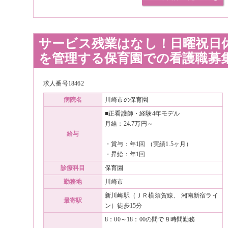
サービス残業はなし！日曜祝日
を管理する保育園での看護職募
求人番号18462
病院名
川崎市の保育園
■正看護師・経験4年モデル
月給：24.7万円～
給与
・賞与：年1回 （実績1.5ヶ月）
・昇給：年1回
診療科目
保育園
勤務地
川崎市
新川崎駅（ＪＲ横須賀線、 湘南新宿ライ
最寄駅
ン）徒歩15分
8：00～18：00の間で８時間勤務