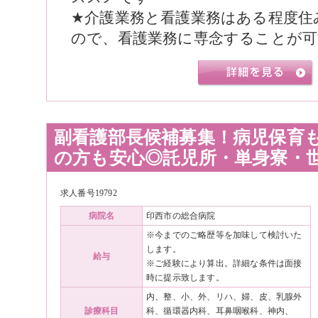
★介護業務と看護業務はある程度住
ので、看護業務に専念することが可
副看護部長候補募集！病児保育
の方も安心◎託児所・単身寮・
求人番号19792
病院名
印西市の総合病院
※今までのご略歴等を加味して検討いた
します。
給与
※ご経験により算出。詳細な条件は面接
時に提示致します。
内、整、小、外、リハ、婦、皮、乳腺外
診療科目
科、循環器内科、耳鼻咽喉科、神内、