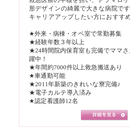
形デザインの綺麗で大きな病院で
キャリアアップしたい方におすす
★外来・病棟・オペ室で常勤募集
★経験年数３年以上
★24時間院内保育室も完備でママ
躍中！
★年間約7000件以上救急搬送あり
★車通勤可能
★2011年新築のきれいな寮完備♪
★電子カルテ導入済み
★認定看護師12名