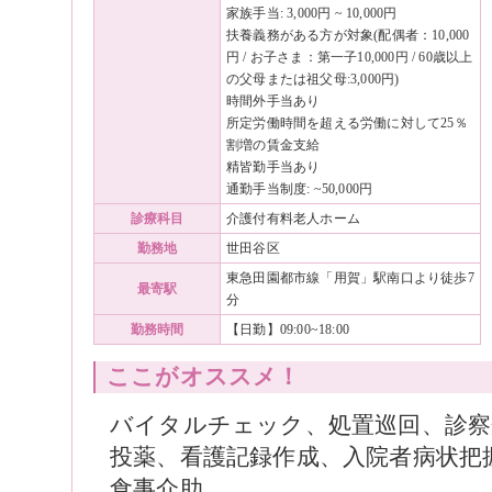
家族手当: 3,000円 ~ 10,000円
扶養義務がある方が対象(配偶者：10,000
円 / お子さま：第一子10,000円 / 60歳以上
の父母または祖父母:3,000円)
時間外手当あり
所定労働時間を超える労働に対して25％
割増の賃金支給
精皆勤手当あり
通勤手当制度: ~50,000円
診療科目
介護付有料老人ホーム
勤務地
世田谷区
東急田園都市線「用賀」駅南口より徒歩7
最寄駅
分
勤務時間
【日勤】09:00~18:00
ここがオススメ！
バイタルチェック、処置巡回、診察
投薬、看護記録作成、入院者病状把
食事介助