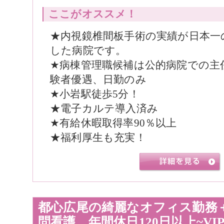
ここがオススメ！
★内視鏡椎間板手術の実績が日本一
した病院です。
★病棟管理職候補は公的病院での主
験者優遇、日勤のみ
★小岩駅徒歩5分！
★電子カルテ導入済み
★有給休暇取得率90％以上
★福利厚生も充実！
都心広尾の綺麗なオフィス勤務
問看護。年間休日120日以上~V