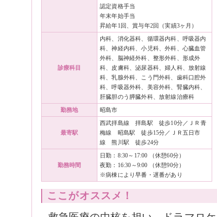
認定資格手当
年末年始手当
昇給年1回、賞与年2回（実績3ヶ月）
内科、消化器科、循環器内科、呼吸器内
科、神経内科、小児科、外科、心臓血管
外科、脳神経外科、整形外科、形成外
診療科目
科、皮膚科、泌尿器科、婦人科、放射線
科、乳腺外科、こう門外科、歯科口腔外
科、呼吸器外科、美容外科、腎臓内科、
肝臓胆のう膵臓外科、放射線治療科
勤務地
昭島市
西武拝島線 拝島駅 徒歩10分／ＪＲ青
最寄駅
梅線 昭島駅 徒歩15分／ＪＲ五日市
線 熊川駅 徒歩24分
日勤：8:30～17:00 （休憩60分）
勤務時間
夜勤：16:30～9:00 （休憩90分）
※病棟により早番・遅番があり
ここがオススメ！
救急医療の中核を担い、ドラマロ