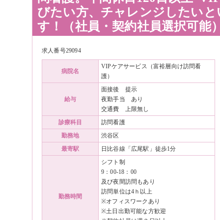
びたい方、チャレンジしたいと
す！（社員・契約社員選択可能
求人番号29094
VIPケアサービス（富裕層向け訪問看
病院名
護）
面接後 提示
給与
夜勤手当 あり
交通費 上限無し
診療科目
訪問看護
勤務地
渋谷区
最寄駅
日比谷線「広尾駅」徒歩1分
シフト制
9：00-18：00
及び夜間訪問もあり
訪問単位は4ｈ以上
勤務時間
※オフィスワークあり
※土日出勤可能な方歓迎