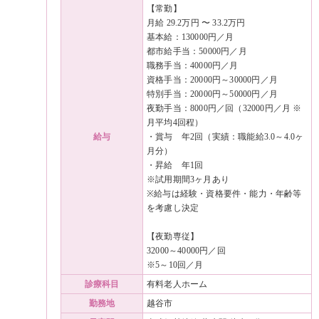
【常勤】
月給 29.2万円 〜 33.2万円
基本給：130000円／月
都市給手当：50000円／月
職務手当：40000円／月
資格手当：20000円～30000円／月
特別手当：20000円～50000円／月
夜勤手当：8000円／回（32000円／月 ※
月平均4回程）
給与
・賞与 年2回（実績：職能給3.0～4.0ヶ
月分）
・昇給 年1回
※試用期間3ヶ月あり
※給与は経験・資格要件・能力・年齢等
を考慮し決定
【夜勤専従】
32000～40000円／回
※5～10回／月
診療科目
有料老人ホーム
勤務地
越谷市