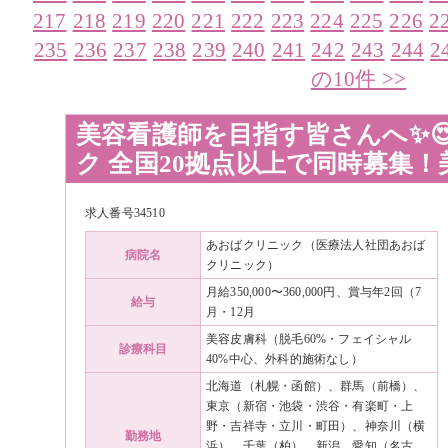
217
218
219
220
221
222
223
224
225
226
2
235
236
237
238
239
240
241
242
243
244
2
の10件 >>
美容看護師を目指す皆さんへ✨
ク 全国20拠点以上で同時募集
求人番号34510
あおばクリニック（医療法人社団あおば
病院名
クリニック）
月給350,000〜360,000円、賞与年2回（7
給与
月・12月
美容皮膚科（脱毛60%・フェイシャル
診療科目
40%中心、外科的施術なし）
北海道（札幌・函館）、群馬（前橋）、
東京（新宿・池袋・渋谷・有楽町・上
野・吉祥寺・立川・町田）、神奈川（横
勤務地
浜）、千葉（柏）、新潟、愛知（名古