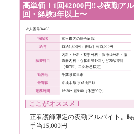
高単価！1回42000円‼️🌙夜勤
回・経験3年以上〜
求人番号34498
病院名
富里市内の総合病院
給与
時給1,800円＋夜勤手当15,000円
内科・外科・整形外科・脳神経外科・循
診療科目
環器内科・心臓血管外科など20診療科
（407床、二次救急指定）
勤務地
千葉県富里市
最寄駅
京成本線 京成成田駅
勤務時間
16:30〜翌9:00（休憩90分）
ここがオススメ！
正看護師限定の夜勤アルバイト。時給1
手当15,000円