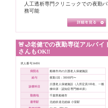
人工透析専門クリニックでの夜勤パ
務可能
🚨🌙老健での夜勤専従アルバイ
さんもOK‼️
求人番号34496
病院名
船橋市内の介護老人保健施設
給与
夜勤1回：30000円〜
介護老人保健施設（入所定員100名、一般
診療科目
棟60床・認知症専門棟40床）
勤務地
千葉県船橋市
最寄駅
北総鉄道北総線 小室駅