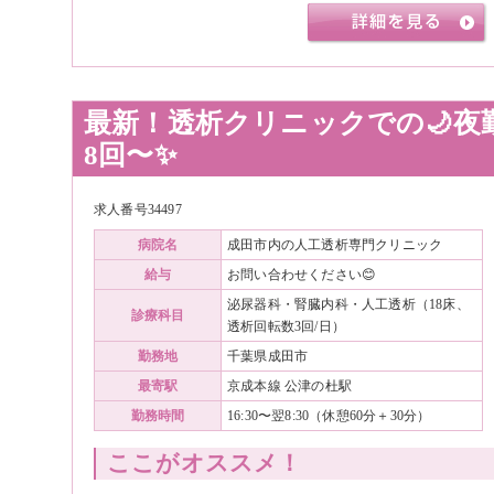
最新！透析クリニックでの🌙夜
8回〜✨
求人番号34497
病院名
成田市内の人工透析専門クリニック
給与
お問い合わせください😊
泌尿器科・腎臓内科・人工透析（18床、
診療科目
透析回転数3回/日）
勤務地
千葉県成田市
最寄駅
京成本線 公津の杜駅
勤務時間
16:30〜翌8:30（休憩60分＋30分）
ここがオススメ！