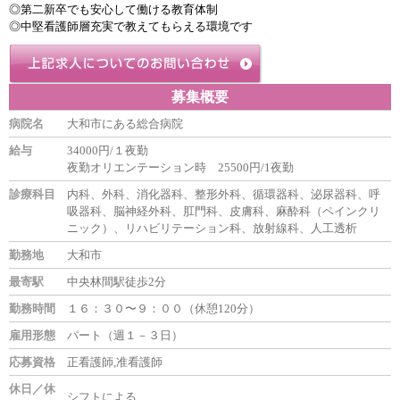
◎第二新卒でも安心して働ける教育体制
◎中堅看護師層充実で教えてもらえる環境です
募集概要
病院名
大和市にある総合病院
給与
34000円/１夜勤
夜勤オリエンテーション時 25500円/1夜勤
診療科目
内科、外科、消化器科、整形外科、循環器科、泌尿器科、呼
吸器科、脳神経外科、肛門科、皮膚科、麻酔科（ペインクリ
ニック）、リハビリテーション科、放射線科、人工透析
勤務地
大和市
最寄駅
中央林間駅徒歩2分
勤務時間
１６：３０〜９：００（休憩120分）
雇用形態
パート（週１－３日）
応募資格
正看護師,准看護師
休日／休
シフトによる