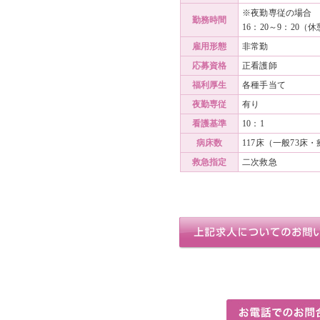
※夜勤専従の場合
勤務時間
16：20～9：20（
雇用形態
非常勤
応募資格
正看護師
福利厚生
各種手当て
夜勤専従
有り
看護基準
10：1
病床数
117床（一般73床・
救急指定
二次救急