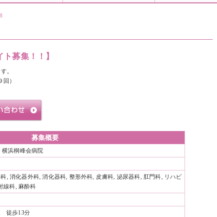
細
イト募集！！】
ます。
９回）
募集概要
 横浜桐峰会病院
外科, 消化器外科, 消化器科, 整形外科, 皮膚科, 泌尿器科, 肛門科, リハビ
射線科, 麻酔科
 徒歩13分