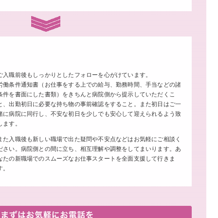
ご入職前後もしっかりとしたフォローを心がけています。
労働条件通知書（お仕事をする上での給与、勤務時間、手当などの諸
条件を書面にした書類）をきちんと病院側から提示していただくこ
と、出勤初日に必要な持ち物の事前確認をすること。また初日はご一
緒に病院に同行し、不安な初日を少しでも安心して迎えられるよう致
します。
また入職後も新しい職場で出た疑問や不安点などはお気軽にご相談く
ださい。病院側との間に立ち、相互理解や調整をしてまいります。あ
なたの新職場でのスムーズなお仕事スタートを全面支援して行きま
す。