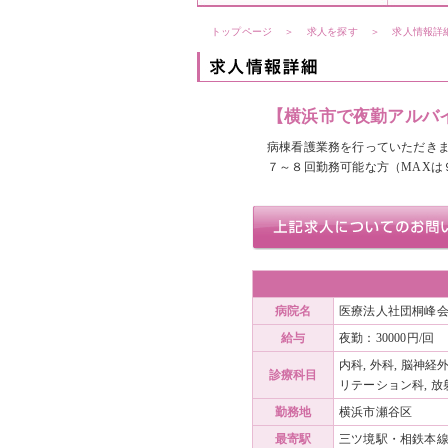
トップページ
＞
求人を探す
＞
求人情報詳
【横浜市で夜勤アルバ
病棟看護業務を行っていただき
７～８回勤務可能な方（MAXは
病院名
医療法人社団桐峰会
給与
夜勤：30000円/回
内科, 外科, 脳神経
診療科目
リテーション科, 放
勤務地
横浜市瀬谷区
最寄駅
三ツ境駅・相鉄本線