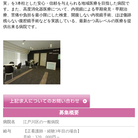
実」を3本柱とした安心・信頼を与えられる地域医療を目指した病院で
す。また、高度消化器医療について、内視鏡による早期発見・早期治
療、苦痛や負担を最小限にした検査、開腹しない内視鏡手術、ほぼ傷跡
残らない腹腔鏡手術などを実践している、最新かつ高レベルの医療を提
供出来る病院です。
募集概要
病院名
江戸川区の一般病院
給与
【正看護師・経験3年目の場合】
月給：320，000円～