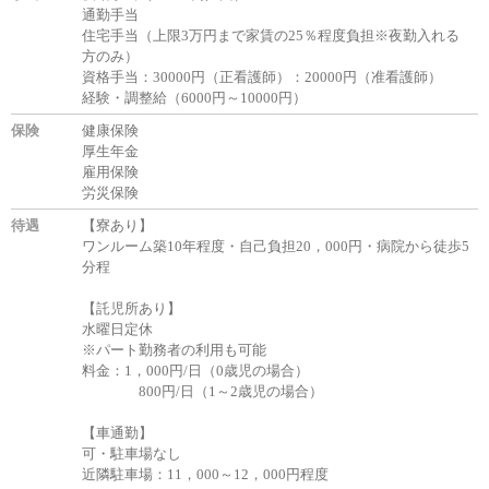
通勤手当
住宅手当（上限3万円まで家賃の25％程度負担※夜勤入れる
方のみ）
資格手当：30000円（正看護師）：20000円（准看護師）
経験・調整給（6000円～10000円）
保険
健康保険
厚生年金
雇用保険
労災保険
待遇
【寮あり】
ワンルーム築10年程度・自己負担20，000円・病院から徒歩5
分程
【託児所あり】
水曜日定休
※パート勤務者の利用も可能
料金：1，000円/日（0歳児の場合）
800円/日（1～2歳児の場合）
【車通勤】
可・駐車場なし
近隣駐車場：11，000～12，000円程度