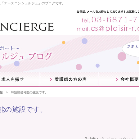
援「ナースコンシェルジュ」のブログです。
コ
ン
テ
ン
ツ
報
時短勤務可能の施設です。
へ
ス
キ
能の施設です。
ッ
プ
作成者：
プレジール スタッフ