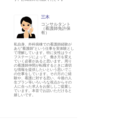
三木
コンサルタント
（看護師免許保
有）
私自身、外科病棟での看護師経験が
あり”看護師”という仕事を実体験とし
て理解しています。特に女性はライ
フステージによって、働き方を変え
ていく必要があると思います。周り
の看護師仲間が転職するときに適切
な情報を提供したいという思いでこ
の仕事をしています。その方のご経
験や、看護に対する思い、今後の人
生プラン等いろいろな視点からその
人に合った求人をお探ししご提案し
ています。本音でお話いただけると
嬉しいです。