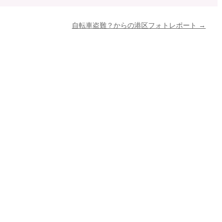
自転車盗難？からの港区フォトレポート
→