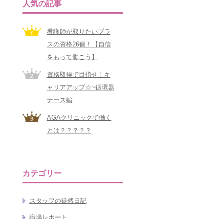
人気の記事
看護師が取りたいプラ
スの資格26個！【自信
をもって働こう】
資格取得で目指せ！キ
ャリアアップ☆~循環器
ナース編
AGAクリニックで働く
とは？？？？？
カテゴリー
スタッフの徒然日記
職場レポート