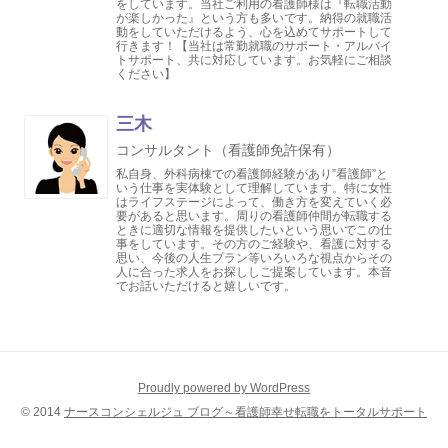
をしています。当社ご利用の看護師様は『転職活動
が楽しかった』という方も多いです。納得の就職活
動をしていただけるよう、心を込めてサポートして
行きます！【当社は常勤就職のサポート・アルバイ
トサポート、共に対応しています。お気軽にご相談
ください】
三木
コンサルタント（看護師免許保有）
私自身、外科病棟での看護師経験があり”看護師”と
いう仕事を実体験として理解しています。特に女性
はライフステージによって、働き方を変えていく必
要があると思います。周りの看護師仲間が転職する
ときに適切な情報を提供したいという思いでこの仕
事をしています。その方のご経験や、看護に対する
思い、今後の人生プラン等いろいろな視点からその
人に合った求人をお探ししご提案しています。本音
でお話いただけると嬉しいです。
Proudly powered by WordPress
© 2014
ナースコンシェルジュ ブログ～看護師幸せ転職をトータルサポート