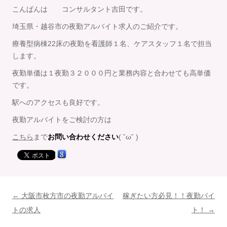
こんばんは コンサルタント吉田です。
埼玉県・越谷市の夜勤アルバイト求人のご紹介です。
療養型病棟22床の夜勤を看護師１名、ケアスタッフ１名で担当
します。
夜勤単価は１夜勤３２０００円と業務内容と合わせても高単価
です。
駅へのアクセスも良好です。
夜勤アルバイトをご検討の方は
こちら
まで
お問い合わせください
( ˘ω˘ )
投
←
大阪市枚方市の夜勤アルバイ
稼ぎたい方必見！！夜勤バイ
稿
トの求人
ト！
→
ナ