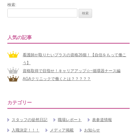
検索:
ビ
ゲ
ー
シ
人気の記事
ョ
ン
看護師が取りたいプラスの資格26個！【自信をもって働こ
う】
資格取得で目指せ！キャリアアップ☆~循環器ナース編
AGAクリニックで働くとは？？？？？
カテゴリー
スタッフの徒然日記
職場レポート
表参道情報
入職決定！！！
メディア掲載
お知らせ