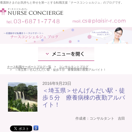
看護師さまのお気持ちと幸せを第一とする転職支援「ナースコンシェルジュ」のブログです。
コ
ン
テ
ン
ツ
ナース転職サーポートブログ一覧
コンサルタントブログ
へ
＜埼玉県＞せんげんだい駅・徒歩５分 療養病棟の夜勤アルバイト！
ス
キ
ッ
2016年9月23日
プ
＜埼玉県＞せんげんだい駅・徒
歩５分 療養病棟の夜勤アルバ
イト！
作成者：
コンサルタント 吉田