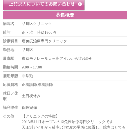
募集概要
病院名
品川区クリニック
給与
正・准 時給1800円
診療科目
癌免疫治療専門クリニック
勤務地
品川区
最寄駅
東京モノレール天王洲アイルから徒歩3分
勤務時間
9:00～17:00
雇用形態
非常勤
応募資格
正看護師,准看護師
休日／休
土日祝休み
暇
福利厚生
保険完備
その他
【クリニックの特徴】
2013年11月オープンの癌免疫治療専門クリニックです。
天王洲アイルから徒歩3分程度の場所に位置し、院内はとても