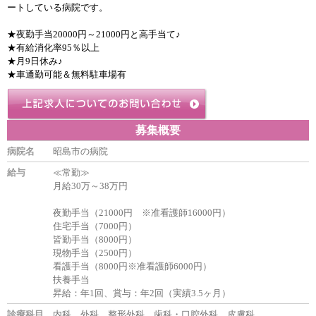
ートしている病院です。
★夜勤手当20000円～21000円と高手当て♪
★有給消化率95％以上
★月9日休み♪
★車通勤可能＆無料駐車場有
募集概要
病院名
昭島市の病院
給与
≪常勤≫
月給30万～38万円
夜勤手当（21000円 ※准看護師16000円）
住宅手当（7000円）
皆勤手当（8000円）
現物手当（2500円）
看護手当（8000円※准看護師6000円）
扶養手当
昇給：年1回、賞与：年2回（実績3.5ヶ月）
診療科目
内科、外科、整形外科、歯科・口腔外科、皮膚科