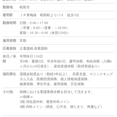
勤務地
昭島市
最寄駅
ＪＲ青梅線 昭島駅よりバス 徒歩5分
勤務時間
日勤：9:00～17:00
（早番：8:00～/遅番：～18:00）
夜勤：16:30～9:00（休憩120分）
雇用形態
常勤
応募資格
正看護師,准看護師
休日／休
年間休日 116日
暇
月9休、夏期3日、年末年始5日、慶弔休暇、有給休暇（入職6
ヶ月から10日発生）、産前産後休暇（取得実績あり）
福利厚生
退職金制度あり（勤続3年以上）、高看支援、マジックキング
ダム入会、医療賠償保険、個人情報保護保険、
健康保険、厚生年金、雇用保険、労災保険
その他
病棟における看護業務全般を担当して頂きます。
≪病棟≫
3階:消化器外科、整形外科メイン
4階:内科メイン（肺炎、心不全、寝たきり、胃瘻など）