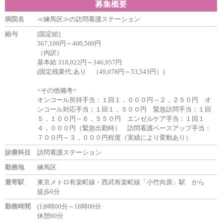
募集概要
病院名
≪練馬区≫の訪問看護ステーション
給与
[固定給]
367,100円～400,500円
（内訳）
基本給 318,022円～346,957円
(固定残業代:あり （49,078円～53,543円）)
=その他備考=
オンコール所持手当：１回１，０００円～２，２５０円 オ
ンコール対応手当：１回１，５００円 緊急訪問手当：１回
５，１００円～６，５５０円 エンゼルケア手当：１回１
４，０００円（緊急出勤時） 訪問看護ベースアップ手当：
７００円～３，０００円程度（実績により変動あり）
診療科目
訪問看護ステーション
勤務地
練馬区
最寄駅
東京メトロ有楽町線・西武有楽町線「小竹向原」駅 から
徒歩6分
勤務時間
(1)9時00分～18時00分
休憩60分