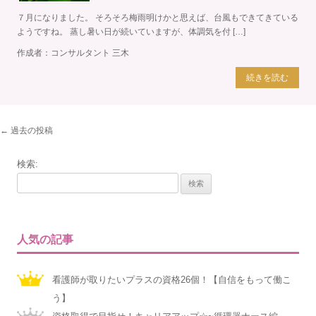
７月になりました。 そろそろ梅雨明けかと思えば、台風もできてきている
ようですね。 蒸し暑い日が続いていますが、体調気を付 […]
作成者：
コンサルタント 三木
続きを読む
投
←
過去の投稿
稿
検索:
ナ
ビ
ゲ
ー
シ
人気の記事
ョ
ン
看護師が取りたいプラスの資格26個！【自信をもって働こ
う】