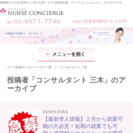
看護師さまのお気持ちと幸せを第一とする転職支援「ナースコンシェルジュ」のブログです。
コ
ン
テ
ン
ツ
へ
ナース転職サーポートブログ一覧
コンサルタント 三木
ス
キ
ッ
投稿者「
コンサルタント 三木
」のア
プ
ーカイブ
2021年1月15日
【最新求人情報】２月から就業可
能の方必見！短期の就業でも可