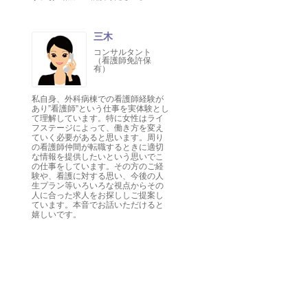
三木
コンサルタント
（看護師免許保
有）
私自身、外科病棟での看護師経験が
あり”看護師”という仕事を実体験とし
て理解しています。特に女性はライ
フステージによって、働き方を変え
ていく必要があると思います。周り
の看護師仲間が転職するときに適切
な情報を提供したいという思いでこ
の仕事をしています。その方のご経
験や、看護に対する思い、今後の人
生プラン等いろいろな視点からその
人に合った求人をお探ししご提案し
ています。本音でお話いただけると
嬉しいです。