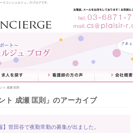
ースコンシェルジュ」のブログです。
コ
ン
テ
ン
ツ
へ
ント 成瀬 匡則
ス
キ
ント 成瀬 匡則
」のアーカイブ
ッ
プ
報】世田谷で夜勤常勤の募集が出ました。