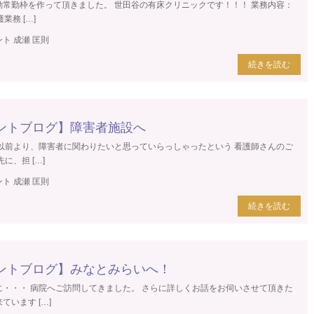
勤常勤枠を作って頂きました。 世田谷の有床クリニックです！！！ 業務内容：
業務 […]
ト 成瀬 匡則
続きを読む
ントブログ】障害者施設へ
 以前より、障害者に関わりたいと思っていらっしゃったという 看護師さんのご
に、担 […]
ト 成瀬 匡則
続きを読む
ントブログ】みなとみらいへ！
に・・・ 病院へご訪問してきました。 さらに詳しくお話をお伺いさせて頂きた
います […]