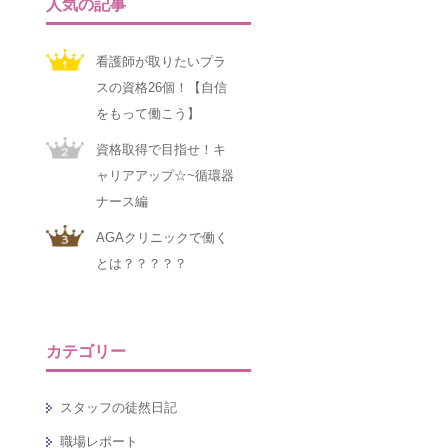
人気の記事
看護師が取りたいプラ
スの資格26個！【自信
をもって働こう】
資格取得で目指せ！キ
ャリアアップ☆~循環器
ナース編
AGAクリニックで働く
とは？？？？？
カテゴリー
スタッフの徒然日記
職場レポート